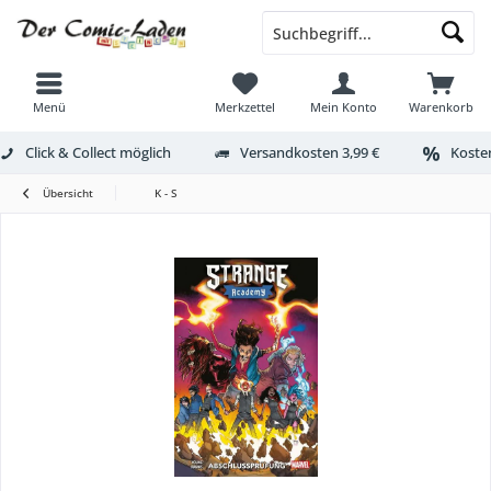
Menü
Merkzettel
Mein Konto
Warenkorb
Click & Collect möglich
Versandkosten 3,99 €
Kosten
Übersicht
K - S