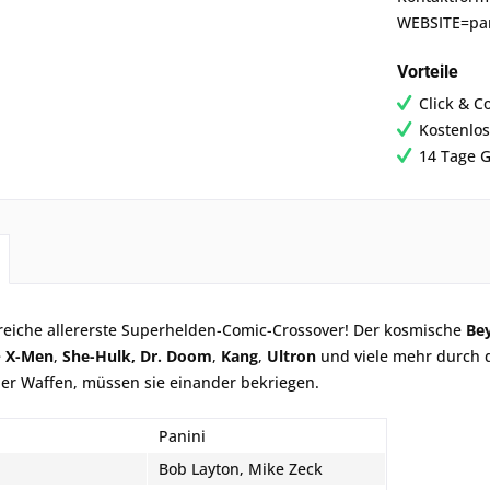
WEBSITE=p
Vorteile
Click & C
Kostenlos
14 Tage G
sreiche allererste Superhelden-Comic-Crossover! Der kosmische
Be
e
X-Men
,
She-Hulk,
Dr. Doom
,
Kang
,
Ultron
und viele mehr durch di
her Waffen, müssen sie einander bekriegen.
Panini
Bob Layton, Mike Zeck