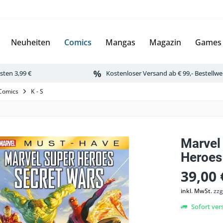
Neuheiten
Comics
Mangas
Magazin
Games
ten 3,99 €
Kostenloser Versand ab € 99,- Bestellwe
Comics
K - S
Marvel
Heroes
39,00 
inkl. MwSt.
zzg
Sofort vers