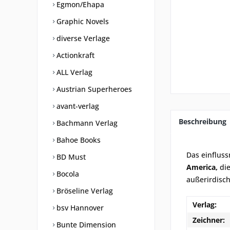
Egmon/Ehapa
Graphic Novels
diverse Verlage
Actionkraft
ALL Verlag
Austrian Superheroes
avant-verlag
Beschreibung
Bachmann Verlag
Bahoe Books
Das einflus
BD Must
America,
di
Bocola
außerirdisc
Bröseline Verlag
Verlag:
bsv Hannover
Zeichner:
Bunte Dimension