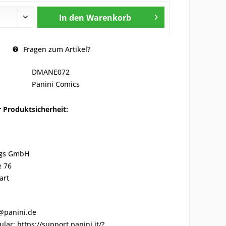
In den
Warenkorb
Fragen zum Artikel?
DMANE072
Panini Comics
 Produktsicherheit:
ags GmbH
e 76
art
r@panini.de
lar: https://support.panini.it/?