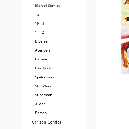
Marvel Comics
# - J
K - S
T - Z
Diverse
Avengers
Batman
Deadpool
Spider-man
Star Wars
Superman
X-Men
Roman
Carlsen Comics