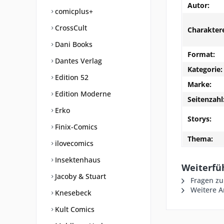
Autor:
comicplus+
CrossCult
Charakter
Dani Books
Format:
Dantes Verlag
Kategorie:
Edition 52
Marke:
Edition Moderne
Seitenzahl
Erko
Storys:
Finix-Comics
Thema:
ilovecomics
Insektenhaus
Weiterfü
Jacoby & Stuart
Fragen zu
Weitere Ar
Knesebeck
Kult Comics