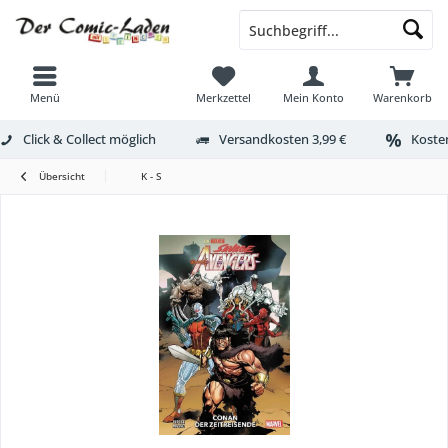
Menü
Merkzettel
Mein Konto
Warenkorb
Click & Collect möglich
Versandkosten 3,99 €
Kosten
Übersicht
K - S