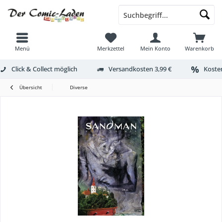
Menü
Merkzettel
Mein Konto
Warenkorb
Click & Collect möglich
Versandkosten 3,99 €
Kosten
Übersicht
Diverse