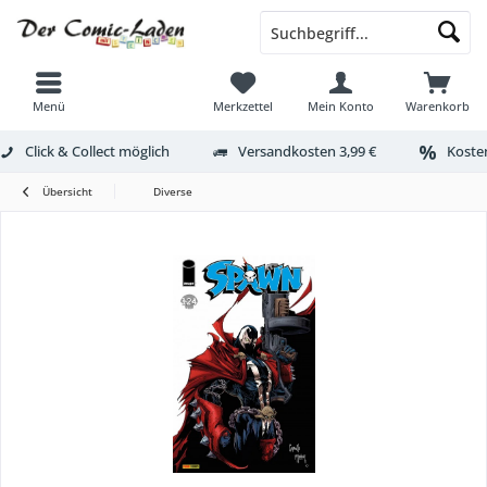
Menü
Merkzettel
Mein Konto
Warenkorb
Click & Collect möglich
Versandkosten 3,99 €
Kosten
Übersicht
Diverse