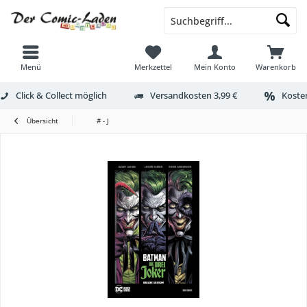
Menü
Merkzettel
Mein Konto
Warenkorb
Click & Collect möglich
Versandkosten 3,99 €
Kosten
Übersicht
# - J