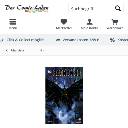
Menü
Merkzettel
Mein Konto
Warenkorb
Click & Collect möglich
Versandkosten 3,99 €
Kosten
Übersicht
# - J