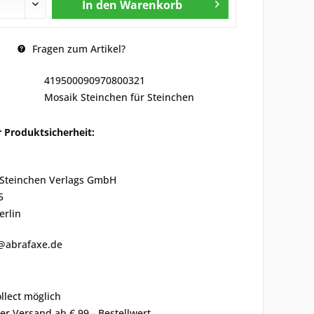
In den
Warenkorb
Fragen zum Artikel?
419500090970800321
Mosaik Steinchen für Steinchen
 Produktsicherheit:
. Steinchen Verlags GmbH
5
erlin
k@abrafaxe.de
ollect möglich
er Versand ab € 99,- Bestellwert