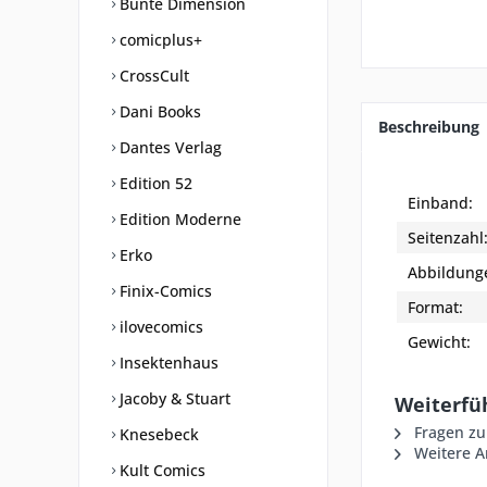
Bunte Dimension
comicplus+
CrossCult
Dani Books
Beschreibung
Dantes Verlag
Edition 52
Einband:
Edition Moderne
Seitenzahl
Erko
Abbildung
Finix-Comics
Format:
ilovecomics
Gewicht:
Insektenhaus
Jacoby & Stuart
Weiterfü
Fragen zu
Knesebeck
Weitere Ar
Kult Comics