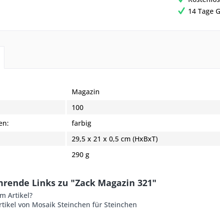
14 Tage G
Magazin
:
100
en:
farbig
29,5 x 21 x 0,5 cm (HxBxT)
290 g
hrende Links zu "Zack Magazin 321"
m Artikel?
tikel von Mosaik Steinchen für Steinchen