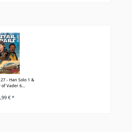
127 - Han Solo 1 &
 of Vader 6...
,99 € *