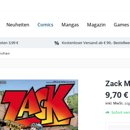
Neuheiten
Comics
Mangas
Magazin
Games
ten 3,99 €
Kostenloser Versand ab € 99,- Bestellwe
inchen
Zack M
9,70 €
inkl. MwSt.
zzg
Sofort vers