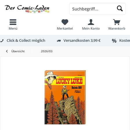
Menü
Merkzettel
Mein Konto
Warenkorb
Click & Collect möglich
Versandkosten 3,99 €
Kosten
Übersicht
2026/03