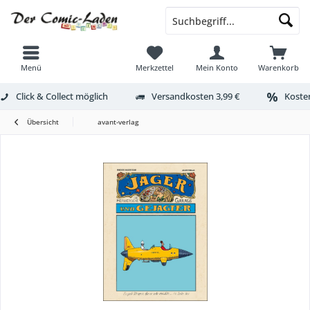
Menü
Merkzettel
Mein Konto
Warenkorb
Click & Collect möglich
Versandkosten 3,99 €
Kosten
Übersicht
avant-verlag