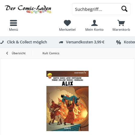
Menü
Merkzettel
Mein Konto
Warenkorb
Click & Collect möglich
Versandkosten 3,99 €
Kosten
Übersicht
Kult Comics