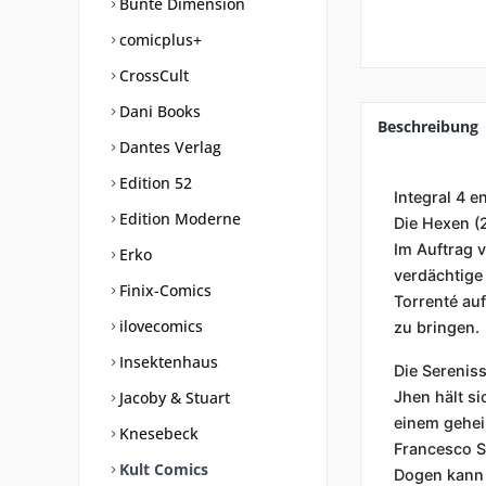
Bunte Dimension
comicplus+
CrossCult
Dani Books
Beschreibung
Dantes Verlag
Edition 52
Integral 4 en
Edition Moderne
Die Hexen (
Im Auftrag v
Erko
verdächtige 
Finix-Comics
Torrenté au
ilovecomics
zu bringen.
Insektenhaus
Die Serenis
Jacoby & Stuart
Jhen hält si
einem gehei
Knesebeck
Francesco S
Kult Comics
Dogen kann 