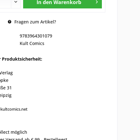
In den
Warenkorb
Fragen zum Artikel?
9783964301079
Kult Comics
 Produktsicherheit:
Verlag
öpke
ße 31
eipzig
kultcomics.net
ollect möglich
er Versand ab € 99,- Bestellwert