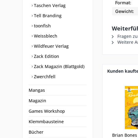
Format:
Taschen Verlag
Gewicht:
Tell Branding
toonfish
Weiterfü
Weissblech
Fragen zu
Weitere Ar
Wildfeuer Verlag
Zack Edition
Zack Magazin (Blattgold)
Kunden kauft
Zwerchfell
Mangas
Magazin
Games Workshop
Klemmbausteine
Bücher
Brian Bones