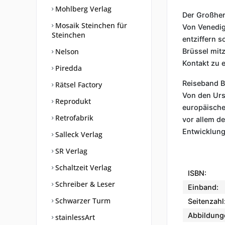
Mohlberg Verlag
Der Großher
Mosaik Steinchen für
Von Venedig
Steinchen
entziffern s
Nelson
Brüssel mitz
Kontakt zu e
Piredda
Reiseband B
Rätsel Factory
Von den Urs
Reprodukt
europäische
Retrofabrik
vor allem de
Entwicklung
Salleck Verlag
SR Verlag
Schaltzeit Verlag
ISBN:
Schreiber & Leser
Einband:
Schwarzer Turm
Seitenzahl
Abbildung
stainlessArt