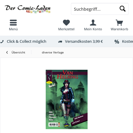
Menü
Merkzettel
Mein Konto
Warenkorb
Click & Collect möglich
Versandkosten 3,99 €
Kosten
Übersicht
diverse Verlage