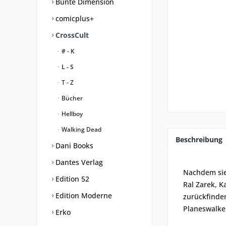
Bunte Dimension
comicplus+
CrossCult
# - K
L - S
T - Z
Bücher
Hellboy
Walking Dead
Beschreibung
Dani Books
Dantes Verlag
Nachdem sie 
Edition 52
Ral Zarek, K
Edition Moderne
zurückfinde
Planeswalker
Erko