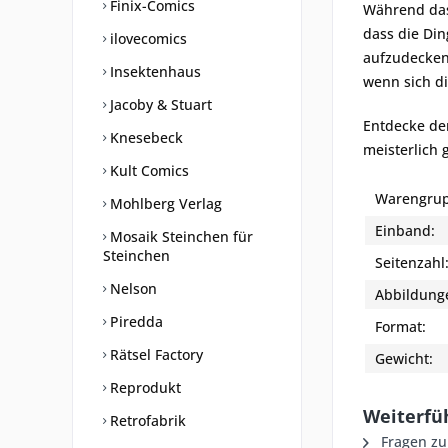
Finix-Comics
Während das
dass die Din
ilovecomics
aufzudecken
Insektenhaus
wenn sich di
Jacoby & Stuart
Entdecke de
Knesebeck
meisterlich 
Kult Comics
Warengrup
Mohlberg Verlag
Einband:
Mosaik Steinchen für
Steinchen
Seitenzahl
Nelson
Abbildung
Piredda
Format:
Rätsel Factory
Gewicht:
Reprodukt
Weiterfü
Retrofabrik
Fragen zu