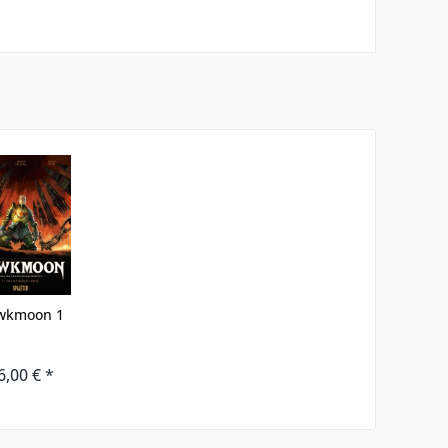
wkmoon 1
6,00 € *