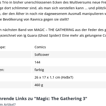
 Trio in bisher unerschlossenen Ecken des Multiversums neue Fre
ge dort schlimmer sind, als man sich vorstellen kann ... und plötzl
, der den Äther in noch nie dagewesenem Ausmaß manipulieren wil
e Bevölkerung von Ravnica gegen sie stellt?
n nächsten Band von MAGIC – THE GATHERING aus der Feder des gef
gezeichnet von Ig Guara (Ghost Spider)! Eine mehr als gelungene 
pe:
Comics
Softcover
:
144
en:
farbig
26 x 17 x 1,1 cm (HxBxT)
460 g
hrende Links zu "Magic: The Gathering 3"
m Artikel?