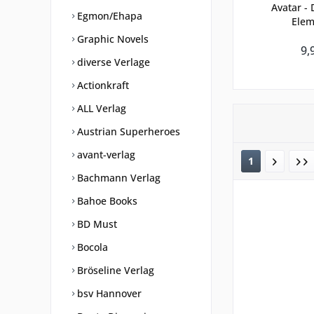
Avatar - 
Egmon/Ehapa
Elem
Graphic Novels
9,
diverse Verlage
Actionkraft
ALL Verlag
Austrian Superheroes
avant-verlag
1
Bachmann Verlag
Bahoe Books
BD Must
Bocola
Bröseline Verlag
bsv Hannover