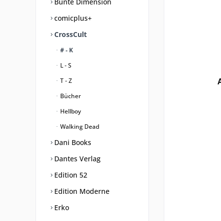
Bunte Dimension
comicplus+
CrossCult
# - K
L - S
T - Z
Bücher
Hellboy
Walking Dead
Dani Books
Dantes Verlag
Edition 52
Edition Moderne
Erko