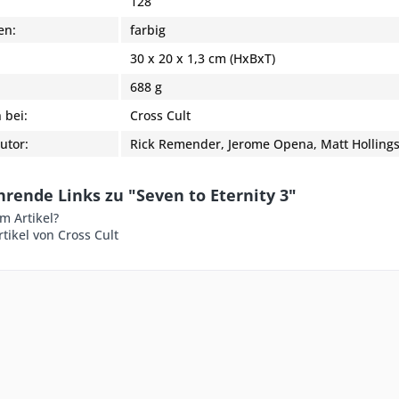
:
128
en:
farbig
30 x 20 x 1,3 cm (HxBxT)
688 g
 bei:
Cross Cult
utor:
Rick Remender
,
Jerome Opena
,
Matt Holling
rende Links zu "Seven to Eternity 3"
m Artikel?
tikel von Cross Cult