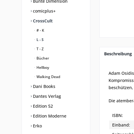
Bunte Dimension
comicplus+
CrossCult
# - K
L - S
T - Z
Beschreibung
Bücher
Hellboy
Adam Osidis
Walking Dead
Kompromisse
Dani Books
beschützen, 
Dantes Verlag
Die atember
Edition 52
ISBN:
Edition Moderne
Einband:
Erko