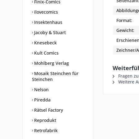
Seitenzahl
Finix-Comics
Abbildung
ilovecomics
Format:
Insektenhaus
Gewicht:
Jacoby & Stuart
Erschienen
Knesebeck
Zeichner/A
Kult Comics
Mohlberg Verlag
Weiterfüh
Mosaik Steinchen für
Fragen zu
Steinchen
Weitere Ar
Nelson
Piredda
Rätsel Factory
Reprodukt
Retrofabrik