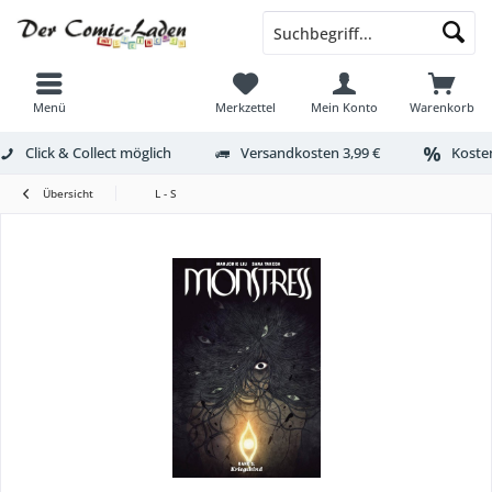
Menü
Merkzettel
Mein Konto
Warenkorb
Click & Collect möglich
Versandkosten 3,99 €
Kosten
Übersicht
L - S