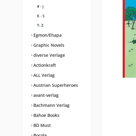
# - J
K - S
T- Z
Egmon/Ehapa
Graphic Novels
diverse Verlage
Actionkraft
ALL Verlag
Austrian Superheroes
avant-verlag
Bachmann Verlag
Bahoe Books
BD Must
Bocola