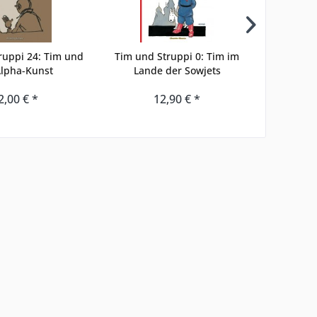
ruppi 24: Tim und
Tim und Struppi 0: Tim im
Asterix 
Alpha-Kunst
Lande der Sowjets
d
2,00 € *
12,90 € *