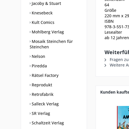
Jacoby & Stuart
64
Größe
Knesebeck
220
mm
x
2
ISBN
Kult Comics
978-3-551-7
Mohlberg Verlag
Lesealter
ab 12
Jahren
Mosaik Steinchen für
Steinchen
Weiterfü
Nelson
Fragen zu
Weitere Ar
Piredda
Rätsel Factory
Reprodukt
Kunden kauft
Retrofabrik
Salleck Verlag
SR Verlag
Schaltzeit Verlag