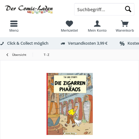
Menü
Merkzettel
Mein Konto
Warenkorb
Click & Collect möglich
Versandkosten 3,99 €
Kosten
Übersicht
T- Z