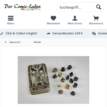
Menü
Merkzettel
Mein Konto
Warenkorb
Click & Collect möglich
Versandkosten 3,99 €
Kosten
Übersicht
Würfel