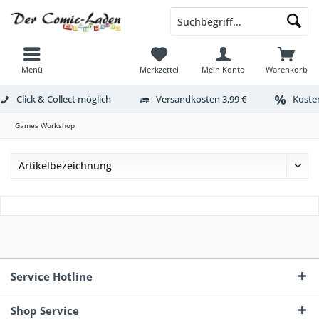
Menü
Merkzettel
Mein Konto
Warenkorb
Click & Collect möglich
Versandkosten 3,99 €
Kosten
Games Workshop
Service Hotline
Shop Service