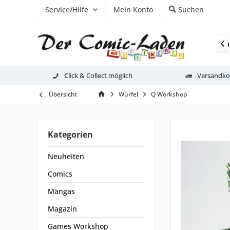
Service/Hilfe
Mein Konto
Suchen
Neuheiten
Comics
Mangas
Magazin
Ga

Click & Collect möglich
Versandkos
Übersicht
Würfel
Q Workshop
Kategorien
Neuheiten
Comics
Mangas
Magazin
Games Workshop