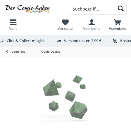
Menü
Merkzettel
Mein Konto
Warenkorb
Click & Collect möglich
Versandkosten 3,99 €
Kosten
Übersicht
Oakie Doakie