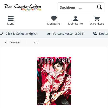
Menü
Merkzettel
Mein Konto
Warenkorb
Click & Collect möglich
Versandkosten 3,99 €
Kosten
Übersicht
# - J