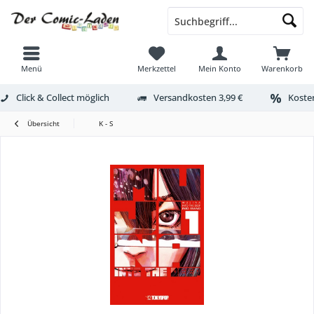
Menü
Merkzettel
Mein Konto
Warenkorb
Click & Collect möglich
Versandkosten 3,99 €
Kosten
Übersicht
K - S