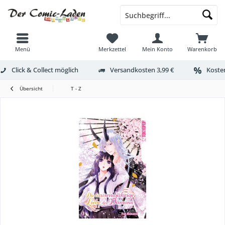
Menü
Merkzettel
Mein Konto
Warenkorb
Click & Collect möglich
Versandkosten 3,99 €
Kosten
Übersicht
T - Z