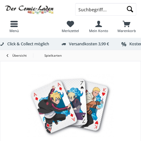
Menü
Merkzettel
Mein Konto
Warenkorb
Click & Collect möglich
Versandkosten 3,99 €
Kosten
Übersicht
Spielkarten