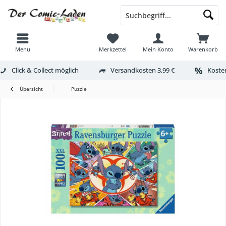
Menü
Merkzettel
Mein Konto
Warenkorb
Click & Collect möglich
Versandkosten 3,99 €
Kosten
Übersicht
Puzzle