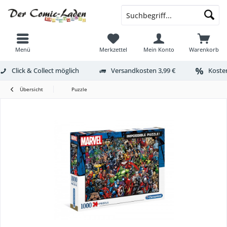
Menü
Merkzettel
Mein Konto
Warenkorb
Click & Collect möglich
Versandkosten 3,99 €
Kosten
Übersicht
Puzzle