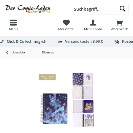
Menü
Merkzettel
Mein Konto
Warenkorb
Click & Collect möglich
Versandkosten 3,99 €
Kosten
Übersicht
Diverses