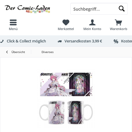
Menü
Merkzettel
Mein Konto
Warenkorb
Click & Collect möglich
Versandkosten 3,99 €
Kosten
Übersicht
Diverses