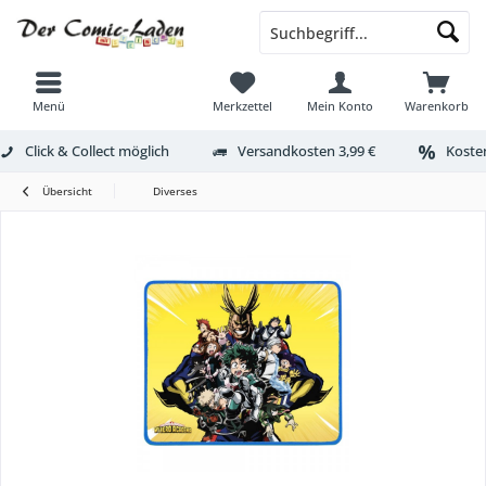
Menü
Merkzettel
Mein Konto
Warenkorb
Click & Collect möglich
Versandkosten 3,99 €
Kosten
Übersicht
Diverses