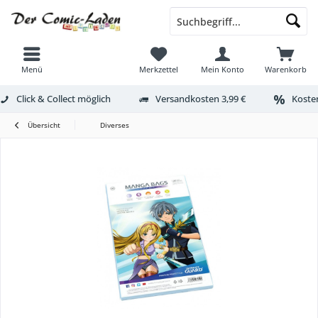
Menü
Merkzettel
Mein Konto
Warenkorb
Click & Collect möglich
Versandkosten 3,99 €
Kosten
Übersicht
Diverses