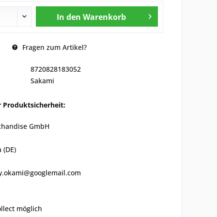
In den
Warenkorb
Fragen zum Artikel?
8720828183052
Sakami
 Produktsicherheit:
chandise GmbH
 (DE)
ny.okami@googlemail.com
ollect möglich