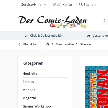
Service/Hilfe
Mein Konto
Suchen
Neuheiten
Comics
Mangas
Magazi

Click & Collect möglich
Versandkos
Übersicht
Merchandise
Diverses
Kategorien
Neuheiten
Comics
Mangas
Magazin
Games Workshop