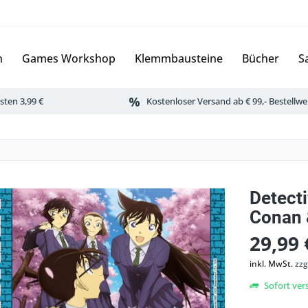
n
Games Workshop
Klemmbausteine
Bücher
S
ten 3,99 €
Kostenloser Versand ab € 99,- Bestellwe
Detect
Conan 
29,99 
inkl. MwSt.
zzg
Sofort vers