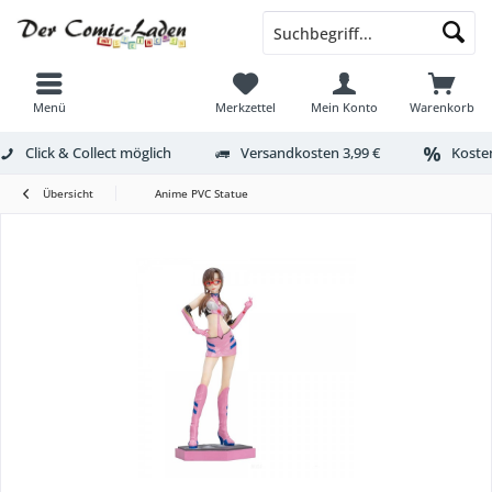
Menü
Merkzettel
Mein Konto
Warenkorb
Click & Collect möglich
Versandkosten 3,99 €
Kosten
Übersicht
Anime PVC Statue