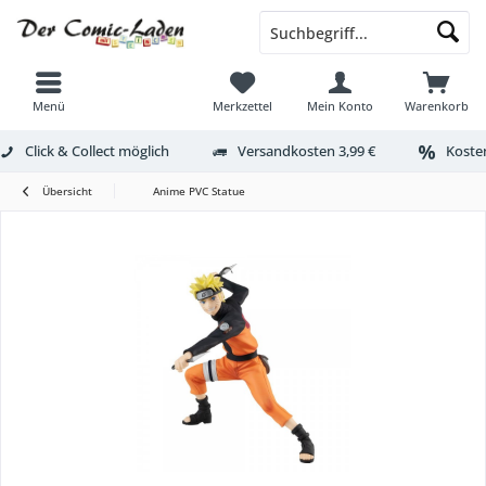
Menü
Merkzettel
Mein Konto
Warenkorb
Click & Collect möglich
Versandkosten 3,99 €
Kosten
Übersicht
Anime PVC Statue