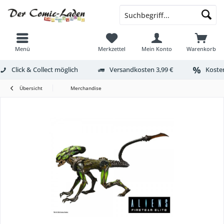
Menü
Merkzettel
Mein Konto
Warenkorb
Click & Collect möglich
Versandkosten 3,99 €
Kosten
Übersicht
Merchandise