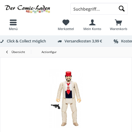
Menü
Merkzettel
Mein Konto
Warenkorb
Click & Collect möglich
Versandkosten 3,99 €
Kosten
Übersicht
Actionfigur