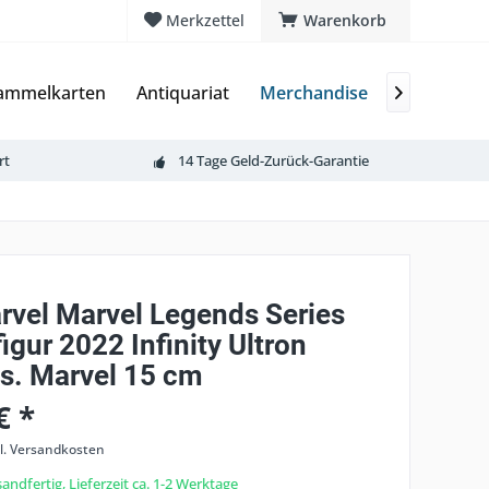
Merkzettel
Warenkorb
ammelkarten
Antiquariat
Merchandise
Würfel

rt
14 Tage Geld-Zurück-Garantie
rvel Marvel Legends Series
igur 2022 Infinity Ultron
s. Marvel 15 cm
€ *
l. Versandkosten
andfertig, Lieferzeit ca. 1-2 Werktage