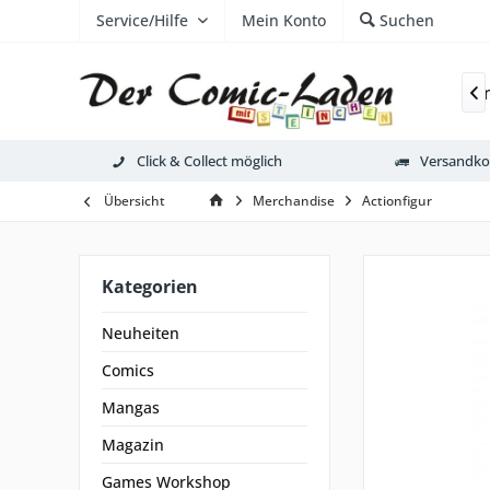
Service/Hilfe
Mein Konto
Suchen
Neuheiten
Comics
Mangas
Magazi

Click & Collect möglich
Versandkos
Übersicht
Merchandise
Actionfigur
Kategorien
Neuheiten
Comics
Mangas
Magazin
Games Workshop