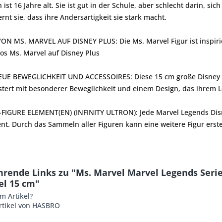
ist 16 Jahre alt. Sie ist gut in der Schule, aber schlecht darin, si
ernt sie, dass ihre Andersartigkeit sie stark macht.
ON MS. MARVEL AUF DISNEY PLUS: Die Ms. Marvel Figur ist inspiri
os Ms. Marvel auf Disney Plus
UE BEWEGLICHKEIT UND ACCESSOIRES: Diese 15 cm große Disney Pl
istert mit besonderer Beweglichkeit und einem Design, das ihrem
-FIGURE ELEMENT(EN) (INFINITY ULTRON): Jede Marvel Legends Disne
nt. Durch das Sammeln aller Figuren kann eine weitere Figur erstell
rende Links zu "Ms. Marvel Marvel Legends Series 
el 15 cm"
m Artikel?
rtikel von HASBRO