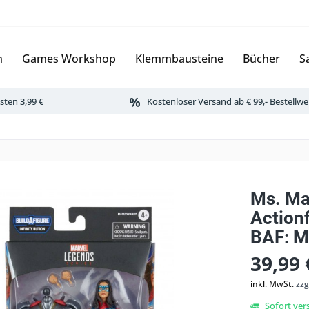
n
Games Workshop
Klemmbausteine
Bücher
S
ten 3,99 €
Kostenloser Versand ab € 99,- Bestellwe
Ms. Ma
Actionf
BAF: M
39,99 
inkl. MwSt.
zzg
Sofort vers