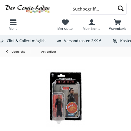
Menü
Merkzettel
Mein Konto
Warenkorb
Click & Collect möglich
Versandkosten 3,99 €
Kosten
Übersicht
Actionfigur