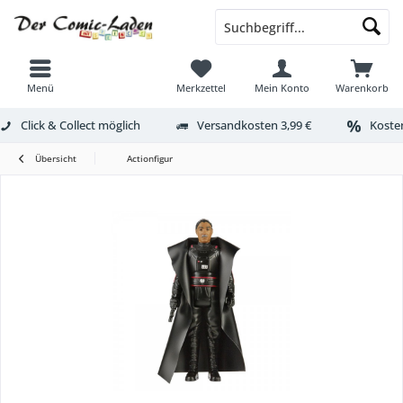
Menü
Merkzettel
Mein Konto
Warenkorb
Click & Collect möglich
Versandkosten 3,99 €
Kosten
Übersicht
Actionfigur