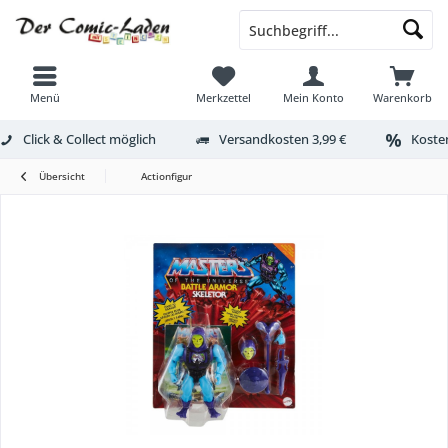
Menü
Merkzettel
Mein Konto
Warenkorb
Click & Collect möglich
Versandkosten 3,99 €
Kosten
Übersicht
Actionfigur