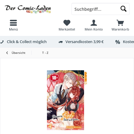
Menü
Merkzettel
Mein Konto
Warenkorb
Click & Collect möglich
Versandkosten 3,99 €
Kosten
Übersicht
T - Z