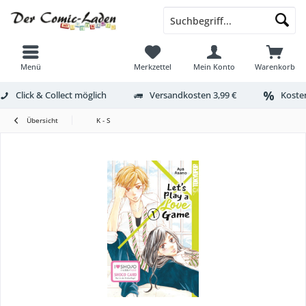
Menü
Merkzettel
Mein Konto
Warenkorb
Click & Collect möglich
Versandkosten 3,99 €
Kosten
Übersicht
K - S