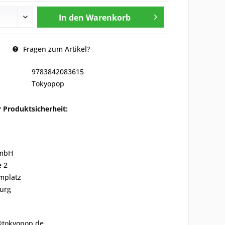
In den
Warenkorb
Fragen zum Artikel?
9783842083615
Tokyopop
 Produktsicherheit:
GmbH
e 2
mplatz
urg
o@tokyopop.de