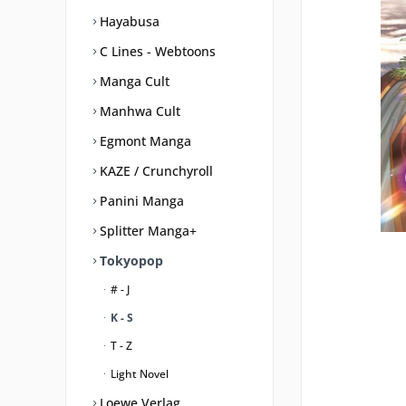
Hayabusa
C Lines - Webtoons
Manga Cult
Manhwa Cult
Egmont Manga
KAZE / Crunchyroll
Panini Manga
Splitter Manga+
Tokyopop
# - J
K - S
T - Z
Light Novel
Loewe Verlag