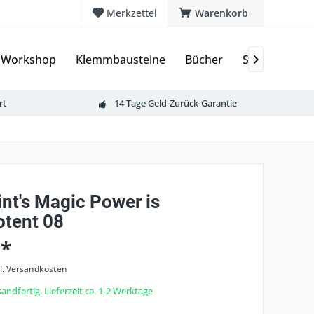
Merkzettel
Warenkorb
 Workshop
Klemmbausteine
Bücher
Sammelkarte

rt
14 Tage Geld-Zurück-Garantie
nt's Magic Power is
tent 08
 *
l. Versandkosten
andfertig, Lieferzeit ca. 1-2 Werktage