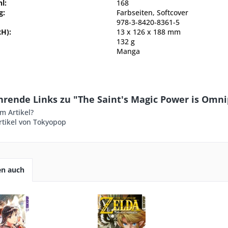
l:
168
g:
Farbseiten, Softcover
978-3-8420-8361-5
H):
13 x 126 x 188 mm
132 g
Manga
hrende Links zu "The Saint's Magic Power is Omni
m Artikel?
rtikel von Tokyopop
en auch