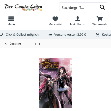
Menü
Merkzettel
Mein Konto
Warenkorb
Click & Collect möglich
Versandkosten 3,99 €
Kosten
Übersicht
T - Z