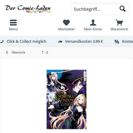
Menü
Merkzettel
Mein Konto
Warenkorb
Click & Collect möglich
Versandkosten 3,99 €
Kosten
Übersicht
T - Z