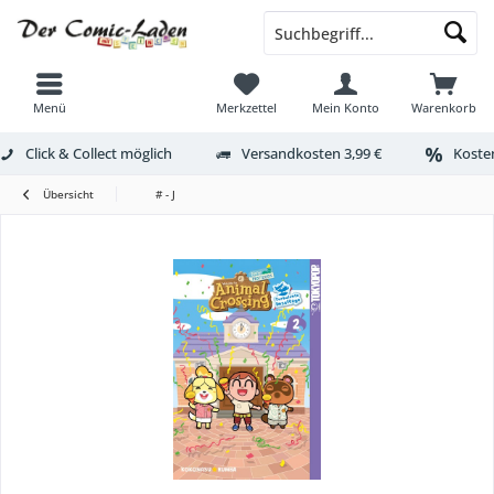
Menü
Merkzettel
Mein Konto
Warenkorb
Click & Collect möglich
Versandkosten 3,99 €
Kosten
Übersicht
# - J