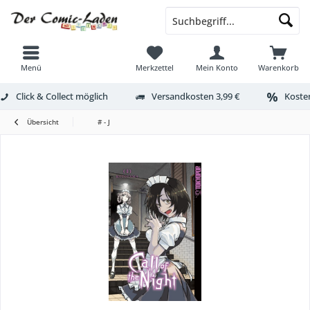
Menü
Merkzettel
Mein Konto
Warenkorb
Click & Collect möglich
Versandkosten 3,99 €
Kosten
Übersicht
# - J