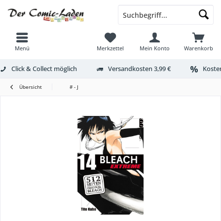
Menü
Merkzettel
Mein Konto
Warenkorb
Click & Collect möglich
Versandkosten 3,99 €
Kosten
Übersicht
# - J